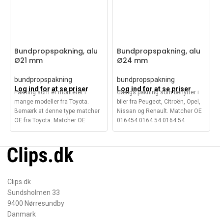
Bundpropspakning, alu
Bundpropspakning, alu
Ø21 mm
Ø24 mm
bundpropspakning
bundpropspakning
Log ind for at se priser
Log ind for at se priser
Pakning som er monteret i
Gængs pakning som benytter i
mange modeller fra Toyota.
biler fra Peugeot, Citroën, Opel,
Bemærk at denne type matcher
Nissan og Renault. Matcher OE
OE fra Toyota. Matcher OE
016454 0164 54 0164.54
9008043037
016488
Clips.dk
Sundsholmen 33
9400 Nørresundby
Danmark