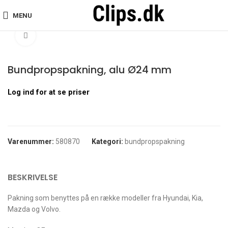
MENU
Hjem
bundpropspakning
Bundpropspakning, alu Ø24 mm
Klik for at forstørre
Bundpropspakning, alu Ø24 mm
Log ind for at se priser
Varenummer:
580870
Kategori:
bundpropspakning
BESKRIVELSE
Pakning som benyttes på en række modeller fra Hyundai, Kia,
Mazda og Volvo.