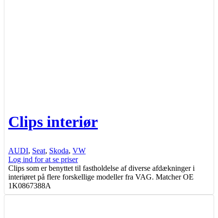
Clips interiør
AUDI
,
Seat
,
Skoda
,
VW
Log ind for at se priser
Clips som er benyttet til fastholdelse af diverse afdækninger i
interiøret på flere forskellige modeller fra VAG. Matcher OE
1K0867388A