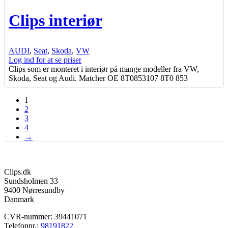
Clips interiør
AUDI
,
Seat
,
Skoda
,
VW
Log ind for at se priser
Clips som er monteret i interiør på mange modeller fra VW,
Skoda, Seat og Audi. Matcher OE 8T0853107 8T0 853
1
2
3
4
→
Clips.dk
Sundsholmen 33
9400 Nørresundby
Danmark
CVR-nummer: 39441071
Telefonnr.:
98191822