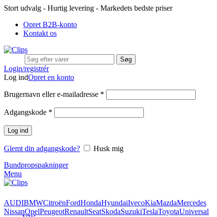
Stort udvalg - Hurtig levering - Markedets bedste priser
Opret B2B-konto
Kontakt os
Søg
Login/registrér
Log ind
Opret en konto
Brugernavn eller e-mailadresse
*
Adgangskode
*
Log ind
Glemt din adgangskode?
Husk mig
Bundpropspakninger
Menu
AUDI
BMW
Citroën
Ford
Honda
Hyundai
Iveco
Kia
Mazda
Mercedes
Nissan
Opel
Peugeot
Renault
Seat
Skoda
Suzuki
Tesla
Toyota
Universal