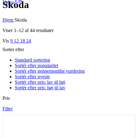
VW
Skoda
Volvo
Hjem
Skoda
Sorteret
Viser 1–12 af 44 resultater
efter
Vis
9
12
18
24
popularitet
Sorter efter
Standard sortering
Sortér efter popularitet
Sortér efter gennemsnitlig vurdering
Sortér efter nyeste
Sortér efter pris: lav til høj
Sortér efter pris: høj til lav
Pris
Filter