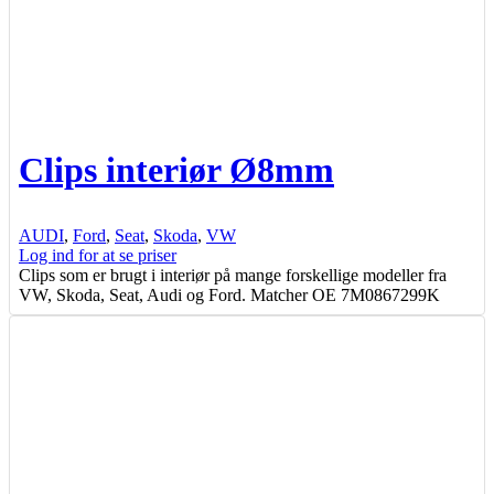
Clips interiør Ø8mm
AUDI
,
Ford
,
Seat
,
Skoda
,
VW
Log ind for at se priser
Clips som er brugt i interiør på mange forskellige modeller fra
VW, Skoda, Seat, Audi og Ford. Matcher OE 7M0867299K