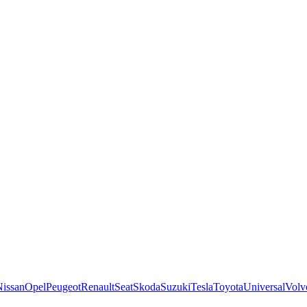
Nissan
Opel
Peugeot
Renault
Seat
Skoda
Suzuki
Tesla
Toyota
Universal
Volv