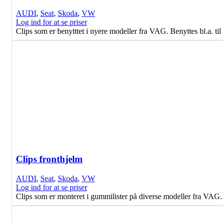
AUDI
,
Seat
,
Skoda
,
VW
Log ind for at se priser
Clips som er benytttet i nyere modeller fra VAG. Benyttes bl.a. t
Clips fronthjelm
AUDI
,
Seat
,
Skoda
,
VW
Log ind for at se priser
Clips som er monteret i gummilister på diverse modeller fra