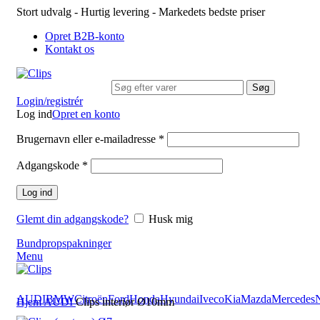
Stort udvalg - Hurtig levering - Markedets bedste priser
Opret B2B-konto
Kontakt os
Søg
Login/registrér
Log ind
Opret en konto
Brugernavn eller e-mailadresse
*
Adgangskode
*
Log ind
Glemt din adgangskode?
Husk mig
Bundpropspakninger
Menu
AUDI
BMW
Citroën
Ford
Honda
Hyundai
Iveco
Kia
Mazda
Mercedes
Hjem
AUDI
Clips interiør Ø10mm