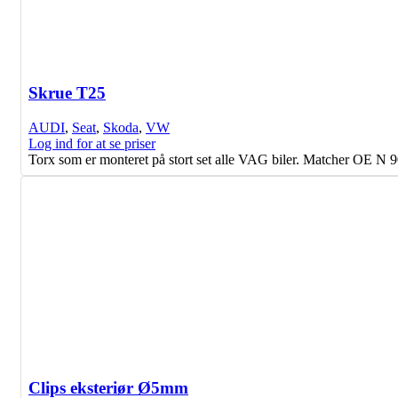
Skrue T25
AUDI
,
Seat
,
Skoda
,
VW
Log ind for at se priser
Torx som er monteret på stort set alle VAG biler. Matcher OE 
Clips eksteriør Ø5mm