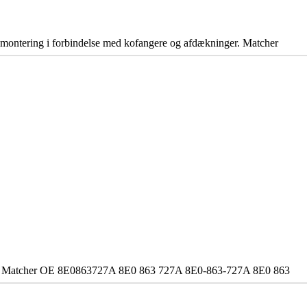
il montering i forbindelse med kofangere og afdækninger. Matcher
 VAG. Matcher OE 8E0863727A 8E0 863 727A 8E0-863-727A 8E0 863