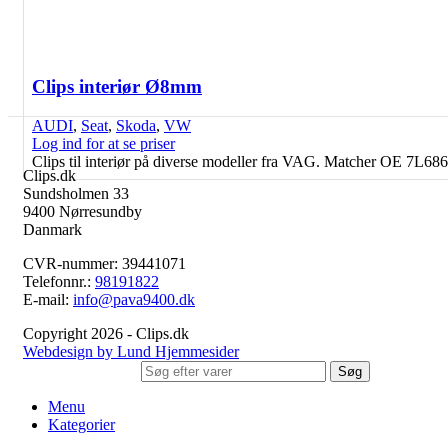
Clips interiør Ø8mm
AUDI
,
Seat
,
Skoda
,
VW
Log ind for at se priser
Clips til interiør på diverse modeller fra VAG. Matcher OE 7L
Clips.dk
Sundsholmen 33
9400 Nørresundby
Danmark
CVR-nummer: 39441071
Telefonnr.:
98191822
E-mail:
info@pava9400.dk
Copyright 2026 - Clips.dk
Webdesign by Lund Hjemmesider
Søg
Menu
Kategorier