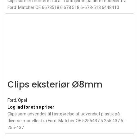
Clips som er monteret i bl.a. fronthjelme på flere modeller fra
Ford. Matcher OE 6678518 6 678 518 6-678-518 6448410
Clips eksteriør Ø8mm
Ford
,
Opel
Log ind for at se priser
Clips som anvendes til fastgørelse af udvendigt plastik på
diverse modeller fra Ford. Matcher OE 5255437 5 255 437 5-
255-437