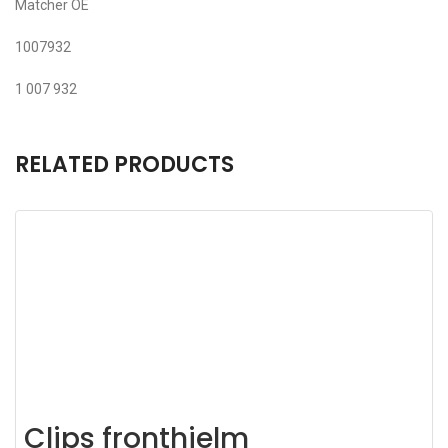
Matcher OE
1007932
1 007 932
RELATED PRODUCTS
Clips fronthjelm