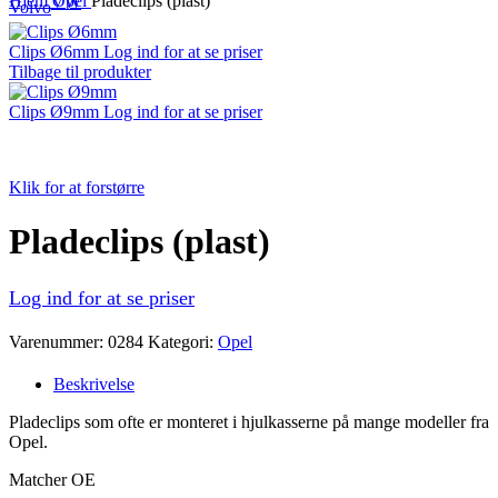
Hjem
Opel
Pladeclips (plast)
VW
Volvo
Clips Ø6mm
Log ind for at se priser
Tilbage til produkter
Clips Ø9mm
Log ind for at se priser
Klik for at forstørre
Pladeclips (plast)
Log ind for at se priser
Varenummer:
0284
Kategori:
Opel
Beskrivelse
Pladeclips som ofte er monteret i hjulkasserne på mange modeller fra
Opel.
Matcher OE