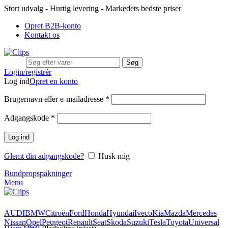
Stort udvalg - Hurtig levering - Markedets bedste priser
Opret B2B-konto
Kontakt os
Søg
Login/registrér
Log ind
Opret en konto
Brugernavn eller e-mailadresse
*
Adgangskode
*
Log ind
Glemt din adgangskode?
Husk mig
Bundpropspakninger
Menu
AUDI
BMW
Citroën
Ford
Honda
Hyundai
Iveco
Kia
Mazda
Mercedes
Nissan
Opel
Peugeot
Renault
Seat
Skoda
Suzuki
Tesla
Toyota
Universal