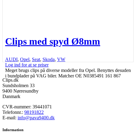
Clips med spyd Ø8mm
AUDI
,
Opel
,
Seat
,
Skoda
,
VW
Log ind for at se priser
Meget brugs clips på diverse modeller fra Opel. Benyttes desuden
i bundplader på VAG biler. Matcher OE N0385491 161 867
Clips.dk
Sundsholmen 33
9400 Nørresundby
Danmark
CVR-nummer: 39441071
Telefonnr.:
98191822
E-mail:
info@pava9400.dk
Information